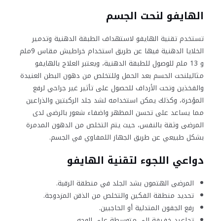
الهايفو لنحت الجسم
تستخدم تقنية الهايفو لاستهداف الطبقة الدهنية وتدمير
الخلايا الدهنية فيها عن طريق استخدام خراطيش مقاس 9ملم
و 13 ملم للوصول للطبقة الدهنية، ويعتبر العلاج بالهايفو
مثاليلنحت الحسم بعد الحمل وللتخلص من دهون البطن العنيدة
والفخذين وتحت الأرداف للحصول على تأثير غير جراحي لرفع
المؤخرة، وكذلك يمكن استخدامه لشد جلد الركبتين والذراعين
مما يساعد على تحسن المظهر واضفاء شعور بالرضى لدى
المرضى وثقة بالنفس، حيث يتم التخلص من الدهون المدمرة
بشكل طبيعي عن طريق الجهاز اللمفاوي في الجسم.
دواعي اللجوء لتقنية الهايفو
المرضى الهتمون بشد الجلد في منطقة الرقبة.
تحديد منطقة الفكين والتخلص من الذقن المزدوجة.
رفع الجفون المتدلية أو الحاجبين.
تجاعيد خفيفة إلى متوسطة على الوجه.