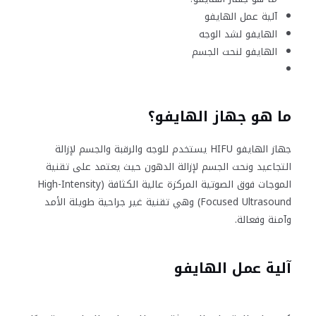
آلية عمل الهايفو
الهايفو لشد الوجه
الهايفو لنحت الجسم
ما هو جهاز الهايفو؟
جهاز الهايفو HIFU يستخدم للوجه والرقبة والجسم لإزالة
التجاعيد ونحت الجسم لإزالة الدهون حيث يعتمد على تقنية
الموجات فوق الصوتية المركزة عالية الكثافة (High-Intensity
Focused Ultrasound) وهي تقنية غير جراحية طويلة الأمد
وآمنة وفعالة.
آلية عمل الهايفو