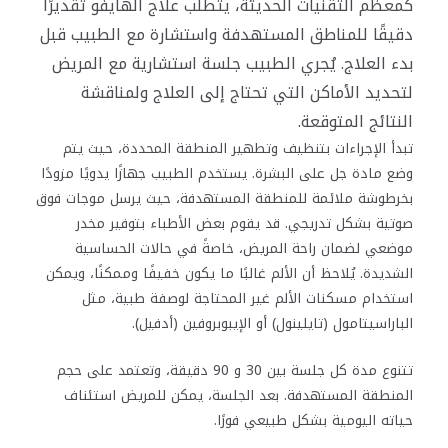
كمعظم التقنيات الحديثة، يتطلب علاج الهايفو تقديرًا
دقيقًا للمناطق المستهدفة واستشارة مع الطبيب قبل
بدء العلاج. يُجري الطبيب جلسة استشارية مع المريض
لتحديد الأماكن التي تحتاج إلى العلاج ولمناقشة
النتائج المتوقعة.
تبدأ الإجراءات بتنظيف وتطهير المنطقة المحددة، حيث يتم
وضع مادة جل على البشرة. يستخدم الطبيب جهازًا يدويًا مزودًا
بخرطوشة ملائمة للمنطقة المستهدفة، حيث يرسل موجات فوق
صوتية بشكل تدريجي. قد يقوم بعض الأطباء بتوفير مخدر
موضعي لضمان راحة المريض، خاصةً في حالات الحساسية
الشديدة. يُلاحظ أن الألم غالبًا ما يكون خفيفًا وممكنًا، ويمكن
استخدام مسكنات الألم غير المحتاجة لوصفة طبية، مثل
الباراسيتامول (تايلينول) أو الإيبوبروفين (أدفيل).
تتنوع مدة كل جلسة بين 30 و 90 دقيقة، وتعتمد على حجم
المنطقة المستهدفة. بعد الجلسة، يمكن للمريض استئناف
حياته اليومية بشكل طبيعي فورًا.