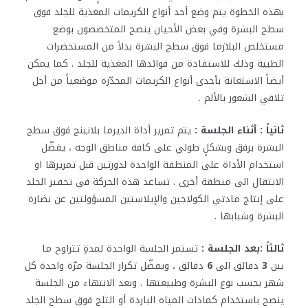
بهذه الخطوة يتم وضع أحد أنواع الكريمات المغذية للجلد فوق
سطح البشرة وفي بعض الأحيان ينصح المتخصصون بوضع
مستخلص البلازما فوق سطح البشرة بدلاً من المستحضرات
الطبية وذلك للاستفادة من فوائدها المغذية للجلد . كما يمكن
أيضاً الاستعانة بأحدى أنواع الكريمات المخدّرة موضعياً من أجل
تلافي الشعور بالألم .
ثانياً : أثناء الجلسة :
يتم تمرير أداة الديرما بلانينج فوق سطح
البشرة برفق وبشكلٍ طولي على كافة مناطق الوجه ، يفضّل
استخدام الأداة على المنطقة الواحدة لدورتين قبل تمريرها او
الانتقال الى منطقة أخرى . تساعد هذه الحركة في تحفيز الجلد
على إنتاج مادتي الكولاجين والإيلاستين المسؤولتين عن نضارة
البشرة وشبابها .
ثالثاً :بعد الجلسة :
تستمر الجلسة الواحدة لمدةٍ تتراوح ما
بين
3
دقائق الى
6
دقائق ، ويفضّل تكرار الجلسة مرّة واحدة كل
شهر بحسب نوع البشرة وطبيعتها . وبعد الانتهاء من الجلسة
ينصح باستخدام كمادات المياه الباردة أو الثلج فوق سطح الجلد