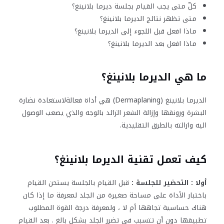
كلّ متى يجب القيام بجلسة ديرما بلانينغ؟
متى تظهر نتائج الديرما بلانينغ؟
ماذا افعل قبل اللجوء إلى الديرما بلانينغ؟
ماذا افعل بعد الديرما بلانينغ؟
ما هي الديرما بلانينغ؟
الديرما بلانينغ (Dermaplaning) هي أداة فعالةلاستعادة نضارة
البشرة ورونقها وإزالة الشعر الزائد بالوجه والذي يصعب الوصول
اليه وازالته بالطرق التقليدية.
كيف تعمل تقنية الديرما بلانينغ؟
أولا : التحضير للجلسة :
قبل القيام بالجلسة يستحن القيام
باختبار الأداة على مساحة صغيرة من الجلد لمعرفة ما إذا كان
هناك حساسية تجاهها أم لا ، ولمعرفة درجة القوة المطلوب
تطبيقها دون أن تتسبب في تضرر الجلد بشكلٍ بالغ . بعد القيام