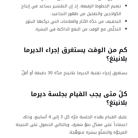
تنعيم الخطوط الرفيعة، إذ إن التقشير يساعد في إنتاج
الكولاجين والتقليل من ظهور التجاعيد.
التخفيف من حدّة الآثار والعلامات التي تركتها البثور.
التخلّص مع الوقت من البقع الداكنة في البشرة.
كم من الوقت يستغرق إجراء الديرما
بلانينغ؟
يستغرق إجراء تقنية الديرما بلانينج مدّة 30 دقيقة أو أقلّ.
كلّ متى يجب القيام بجلسة ديرما
بلانينغ؟
عليكِ القيام بهذه الجلسة مرّة كل 3 إلى 4 أسابيع، وذلك
اعتماداً على معدّل نموّ شعركِ، وبالتالي الحصول على النتيجة
المرجوّة والتمتّع ببشرة متوهّجة.