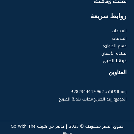
بصحتكم ورفاهيتكم.
روابط سريعة
العيادات
الخدمات
قسم الطوارئ
عيادة الأسنان
فريقنا الطبي
العناوين
رقم الهاتف: 962-782344447+
الموقع: إربد-الصريح/بجانب بلدية الصريح
حقوق النشر محفوظة © 2023 | بدعم من شركة Go With The
Flow