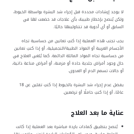
لا يوجد إرشادات محددة قبل إجراء شد البشرة بواسطة الخيوط،
ولكن يُنصح بإخطار طبيبك بأي علاجات قد خضعت لها في
السابق أو أي أدوية قد تتناولينها حاليًا.
يجب تجنب هذه العملية إذا كنتِ تعانين من حساسية تجاه
الأجسام الغريبة أو المواد الطبية/التجميلية، أو إذا كنتِ تعانين
من حساسية تجاه المواد المالئة الدائمة. كما يُلغى العلاج في
حال وجود أمراض جلدية حادة أو مزمنة، أو أمراض مناعة ذاتية،
أو حالات تسمم الدم أو العدوى.
يفضل عدم إجراء شد البشرة بالخيوط إذا كنتِ تقلين عن 18
عامًا، أو إذا كنتِ حاملًا أو ترضعين.
عناية ما بعد العلاج
يُنصح بتطبيق كمادات باردة مباشرة بعد العملية إذا كانت
الحاجة ماسة، ويجب لف الكمادات الباردة لتجنب ملامستها